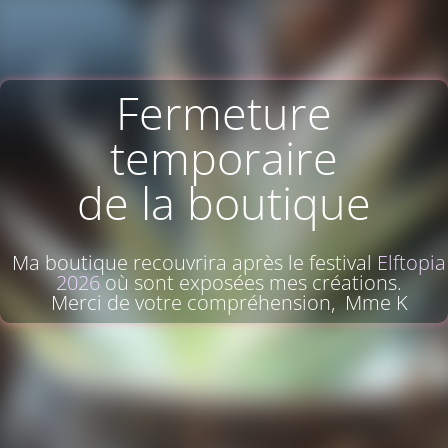
Fermeture
temporaire
de la boutique
Ma boutique recouvrira après le festival
Elftopia
2026
où sont exposées mes créations.
Merci de votre compréhension, Mme K