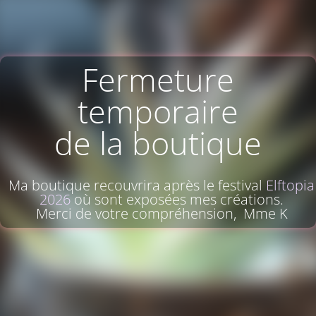
Fermeture
temporaire
de la boutique
Ma boutique recouvrira après le festival
Elftopia
2026
où sont exposées mes créations.
Merci de votre compréhension, Mme K