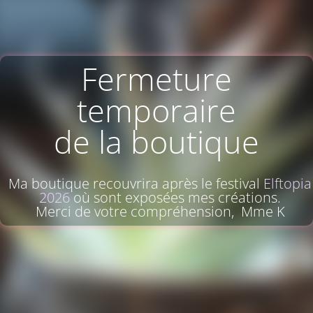
Fermeture
temporaire
de la boutique
Ma boutique recouvrira après le festival
Elftopia
2026
où sont exposées mes créations.
Merci de votre compréhension, Mme K