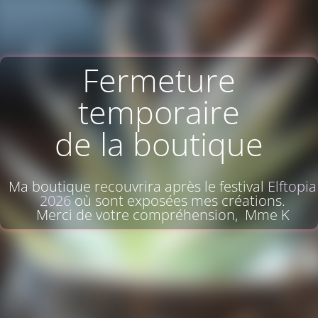
Fermeture
temporaire
de la boutique
Ma boutique recouvrira après le festival
Elftopia
2026
où sont exposées mes créations.
Merci de votre compréhension, Mme K